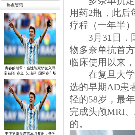
多奈单抗定价为
热点资讯
用药2瓶，此后
疗程（一年半）
3月31日，国
物多奈单抗首方
临床使用以来，
青春的引擎：当性能家轿驶入寻
在复旦大学附
常巷陌_赛道_艾瑞泽_国际赛车场
选的早期AD患
轻的58岁，最
完成头颅MRI
的。
于正透露吴谨言本月复出，曾为